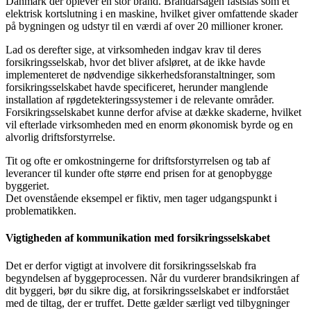
Danmark der oplever en stor brand. Brandårsagen fastslås som et
elektrisk kortslutning i en maskine, hvilket giver omfattende skader
på bygningen og udstyr til en værdi af over 20 millioner kroner.
Lad os derefter sige, at virksomheden indgav krav til deres
forsikringsselskab, hvor det bliver afsløret, at de ikke havde
implementeret de nødvendige sikkerhedsforanstaltninger, som
forsikringsselskabet havde specificeret, herunder manglende
installation af røgdetekteringssystemer i de relevante områder.
Forsikringsselskabet kunne derfor afvise at dække skaderne, hvilket
vil efterlade virksomheden med en enorm økonomisk byrde og en
alvorlig driftsforstyrrelse.
Tit og ofte er omkostningerne for driftsforstyrrelsen og tab af
leverancer til kunder ofte større end prisen for at genopbygge
byggeriet.
Det ovenstående eksempel er fiktiv, men tager udgangspunkt i
problematikken.
Vigtigheden af kommunikation med forsikringsselskabet
Det er derfor vigtigt at involvere dit forsikringsselskab fra
begyndelsen af byggeprocessen. Når du vurderer brandsikringen af
dit byggeri, bør du sikre dig, at forsikringsselskabet er indforstået
med de tiltag, der er truffet. Dette gælder særligt ved tilbygninger