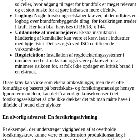
solceller, hvor adgang til taget for brandfolk er meget relevant
og et stort ønske for at gøre indsatsen mere effektiv.
Logbog:
Nogle forsikringsselskaber kræver, at der udføres en
logbog over brandforebyggende tiltag, før forsikringen træder
i kraft. Her kan bl.a. henvises til BR18, § 144.
Uddannelse af medarbejdere:
Ekstra instruktion i
håndtering af kemikalier kan være et krav, især i industrier
med høje risici. Det ses også ved ISO certificerede
virksomheder.
Røgdetektion:
Installation af røgdetekteringssystemer i
områder med el-trucks kan også være påkrævet for at
minimere risikoen for, at folk ikke opdager en kritisk brand i
en el-truck.
Disse krav kan virke som ekstra omkostninger, men de er ofte
fornuftige og baseret på beredskabs- og forsikringsmæssige hensyn.
Ignorerer man dem, kan det få alvorlige konsekvenser i det
forsikringsselskabet så ofte ikke dækker det tab man måtte have i
tilfælde af brand eller ulykker.
En alvorlig advarsel: En forsikringsafvisning
Et eksempel, der understreger vigtigheden af at overholde
forsikringskrav, kunne være et mellemstort produktionsanlæg i