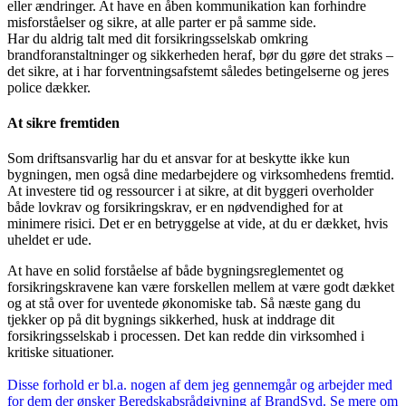
eller ændringer. At have en åben kommunikation kan forhindre
misforståelser og sikre, at alle parter er på samme side.
Har du aldrig talt med dit forsikringsselskab omkring
brandforanstaltninger og sikkerheden heraf, bør du gøre det straks –
det sikre, at i har forventningsafstemt således betingelserne og jeres
police dækker.
At sikre fremtiden
Som driftsansvarlig har du et ansvar for at beskytte ikke kun
bygningen, men også dine medarbejdere og virksomhedens fremtid.
At investere tid og ressourcer i at sikre, at dit byggeri overholder
både lovkrav og forsikringskrav, er en nødvendighed for at
minimere risici. Det er en betryggelse at vide, at du er dækket, hvis
uheldet er ude.
At have en solid forståelse af både bygningsreglementet og
forsikringskravene kan være forskellen mellem at være godt dækket
og at stå over for uventede økonomiske tab. Så næste gang du
tjekker op på dit bygnings sikkerhed, husk at inddrage dit
forsikringsselskab i processen. Det kan redde din virksomhed i
kritiske situationer.
Disse forhold er bl.a. nogen af dem jeg gennemgår og arbejder med
for dem der ønsker Beredskabsrådgivning af BrandSyd. Se mere om