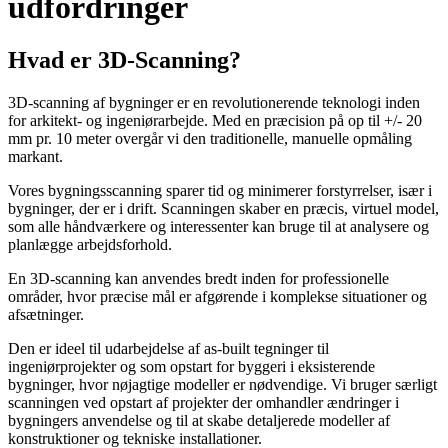
udfordringer
Hvad er 3D-Scanning?
3D-scanning af bygninger er en revolutionerende teknologi inden
for arkitekt- og ingeniørarbejde. Med en præcision på op til +/- 20
mm pr. 10 meter overgår vi den traditionelle, manuelle opmåling
markant.
Vores bygningsscanning sparer tid og minimerer forstyrrelser, især i
bygninger, der er i drift. Scanningen skaber en præcis, virtuel model,
som alle håndværkere og interessenter kan bruge til at analysere og
planlægge arbejdsforhold.
En 3D-scanning kan anvendes bredt inden for professionelle
områder, hvor præcise mål er afgørende i komplekse situationer og
afsætninger.
Den er ideel til udarbejdelse af as-built tegninger til
ingeniørprojekter og som opstart for byggeri i eksisterende
bygninger, hvor nøjagtige modeller er nødvendige. Vi bruger særligt
s
canningen ved opstart af projekter der omhandler ændringer i
bygningers anvendelse og til at skabe detaljerede modeller af
konstruktioner og tekniske installationer.