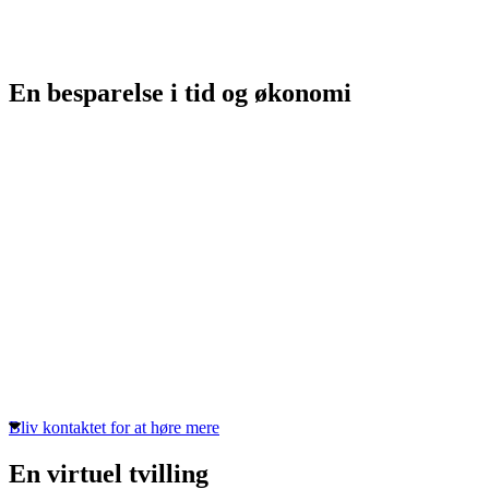
En besparelse i tid og økonomi
3D-scanning med LiDAR-teknologi revolutionerer
opmålingsprocessen ved at spare betydelige mængder tid og sikre en
hidtil uset detaljegrad.
Ved hjælp af præcise laserscanninger kan fysisk opmåling reduceres
til en brøkdel af tiden, hvilket mindsker omkostningerne og øger
effektiviteten. For den brandtekniske rådgiver betyder det, at
feltarbejde erstattes af digitale modeller, der kan analyseres direkte
fra skrivebordet, så fokus kan rettes mod at levere løsninger til
kundernes behov.
Med denne teknologi optimerer BrandSyd deres arbejdsproces og
sikrer, at ressourcerne bruges mest effektivt til at løse kundernes
udfordringer.
Bliv kontaktet for at høre mere
En virtuel tvilling