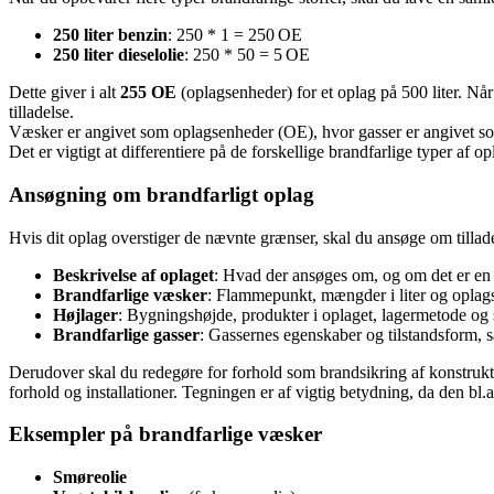
250 liter benzin
: 250 * 1 = 250 OE
250 liter dieselolie
: 250 * 50 = 5 OE
Dette giver i alt
255 OE
(oplagsenheder) for et oplag på 500 liter. Nå
tilladelse.
Væsker er angivet som oplagsenheder (OE), hvor gasser er angivet 
Det er vigtigt at differentiere på de forskellige brandfarlige typer af o
Ansøgning om brandfarligt oplag
Hvis dit oplag overstiger de nævnte grænser, skal du ansøge om tillade
Beskrivelse af oplaget
: Hvad der ansøges om, og om det er en n
Brandfarlige væsker
: Flammepunkt, mængder i liter og oplag
Højlager
: Bygningshøjde, produkter i oplaget, lagermetode og 
Brandfarlige gasser
: Gassernes egenskaber og tilstandsform, 
Derudover skal du redegøre for forhold som brandsikring af konstrukt
forhold og installationer. Tegningen er af vigtig betydning, da den bl.a
Eksempler på brandfarlige væsker
Smøreolie