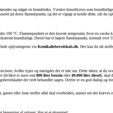
antændes og udgør en brandrisiko. Væsker klassificeres som brandfarlige
 baseret på deres flammepunkt, og det er vigtigt at kende dette, når du o
er 100 °C. Flammepunktet er den laveste temperatur, hvor en væske ka
t ekstremt brandfarligt. Diesel har et højere flammepunkt, normalt over 
 finde oplysningerne via
Kemikalieberedskab.dk
. Her kan du slå stoff
ræcisere, hvilke typer og mængder der er tale om. Dette sikrer, at du ov
r (hvilket er mere end
800 liter benzin
eller
40.000 liter diesel
), skal
eredskabet der reelt behandler sagen. Derfor er en god dialog og fors
r, gasser eller faste stoffer altid skal overholdes, uanset om der kræves 
et beregning af oplaget. Her er et eksempel: