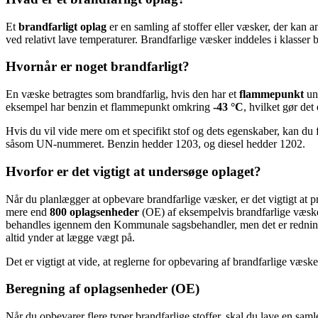
Et
brandfarligt oplag
er en samling af stoffer eller væsker, der kan 
ved relativt lave temperaturer. Brandfarlige væsker inddeles i klasser
Hvornår er noget brandfarligt?
En væske betragtes som brandfarlig, hvis den har et
flammepunkt
und
eksempel har benzin et flammepunkt omkring
-43 °C
, hvilket gør de
Hvis du vil vide mere om et specifikt stof og dets egenskaber, kan du
såsom UN-nummeret. Benzin hedder 1203, og diesel hedder 1202.
Hvorfor er det vigtigt at undersøge oplaget?
Når du planlægger at opbevare brandfarlige væsker, er det vigtigt at p
mere end
800 oplagsenheder
(OE) af eksempelvis brandfarlige væske
behandles igennem den Kommunale sagsbehandler, men det er redningsb
altid ynder at lægge vægt på.
Det er vigtigt at vide, at reglerne for opbevaring af brandfarlige væske
Beregning af oplagsenheder (OE)
Når du opbevarer flere typer brandfarlige stoffer, skal du lave en saml