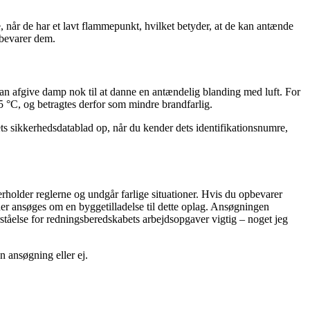
, når de har et lavt flammepunkt, hvilket betyder, at de kan antænde
pbevarer dem.
n afgive damp nok til at danne en antændelig blanding med luft. For
55 °C, og betragtes derfor som mindre brandfarlig.
ets sikkerhedsdatablad op, når du kender dets identifikationsnumre,
erholder reglerne og undgår farlige situationer. Hvis du opbevarer
 der ansøges om en byggetilladelse til dette oplag. Ansøgningen
tåelse for redningsberedskabets arbejdsopgaver vigtig – noget jeg
en ansøgning eller ej.