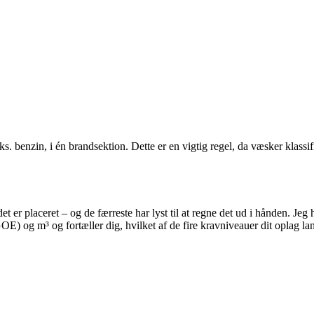
eks. benzin, i én brandsektion. Dette er en vigtig regel, da væsker klassi
r placeret – og de færreste har lyst til at regne det ud i hånden. Jeg h
) og m³ og fortæller dig, hvilket af de fire kravniveauer dit oplag l