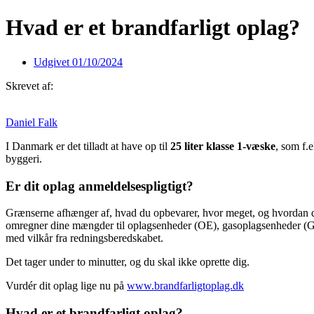
Hvad er et brandfarligt oplag?
Udgivet
01/10/2024
Skrevet af:
Daniel Falk
I Danmark er det tilladt at have op til
25 liter klasse 1-væske
, som f.
byggeri.
Er dit oplag anmeldelsespligtigt?
Grænserne afhænger af, hvad du opbevarer, hvor meget, og hvordan det e
omregner dine mængder til oplagsenheder (OE), gasoplagsenheder (GOE
med vilkår fra redningsberedskabet.
Det tager under to minutter, og du skal ikke oprette dig.
Vurdér dit oplag lige nu på
www.brandfarligtoplag.dk
Hvad er et brandfarligt oplag?