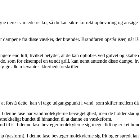
eregne deres samlede risiko, så du kan sikre korrekt opbevaring og ansøge
t er dampene fra disse væsker, der brænder. Brandfaren opstår især, når l
gere end luft, hvilket betyder, at de kan ophobes ved gulvet og skabe en
de, som for eksempel en tændt grill, kan nemt antænde disse dampe, hvilk
ølge alle relevante sikkerhedsforskrifter.
For at forstå dette, kan vi tage udgangspunkt i vand, som skifter mellem d
I denne fase har vandmolekylerne bevægelighed, men de holder stadig e
lstrækkeligt bundet til hinanden til at danne en væskeform.
vand til is. I denne fase bevæger molekylerne sig meget lidt og er tæt bund
p (gasform). I denne fase bevæger molekylerne sig frit og er spredt lan