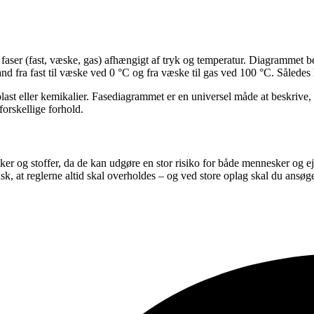
ge faser (fast, væske, gas) afhængigt af tryk og temperatur. Diagrammet be
nd fra fast til væske ved 0 °C og fra væske til gas ved 100 °C. Således 
 plast eller kemikalier. Fasediagrammet er en universel måde at beskrive,
forskellige forhold.
æsker og stoffer, da de kan udgøre en stor risiko for både mennesker 
sk, at reglerne altid skal overholdes – og ved store oplag skal du ansøg