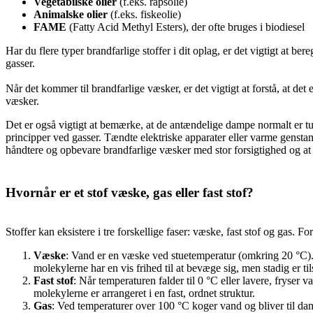
Vegetabilske olier
(f.eks. rapsolie)
Animalske olier
(f.eks. fiskeolie)
FAME
(Fatty Acid Methyl Esters), der ofte bruges i biodiesel
Har du flere typer brandfarlige stoffer i dit oplag, er det vigtigt at b
gasser.
Når det kommer til brandfarlige væsker, er det vigtigt at forstå, at de
væsker.
Det er også vigtigt at bemærke, at de antændelige dampe normalt er tun
principper ved gasser. Tændte elektriske apparater eller varme genstan
håndtere og opbevare brandfarlige væsker med stor forsigtighed og at f
Hvornår er et stof væske, gas eller fast stof?
Stoffer kan eksistere i tre forskellige faser: væske, fast stof og gas. 
Væske
: Vand er en væske ved stuetemperatur (omkring 20 °C). 
molekylerne har en vis frihed til at bevæge sig, men stadig er ti
Fast stof
: Når temperaturen falder til 0 °C eller lavere, fryser 
molekylerne er arrangeret i en fast, ordnet struktur.
Gas
: Ved temperaturer over 100 °C koger vand og bliver til dam