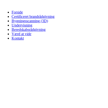
Skip
to
Forside
content
Certificeret brandrådgivning
Bygningsscanning (3D)
Undervisning
Beredskabsrådgivning
Værd at vide
Kontakt