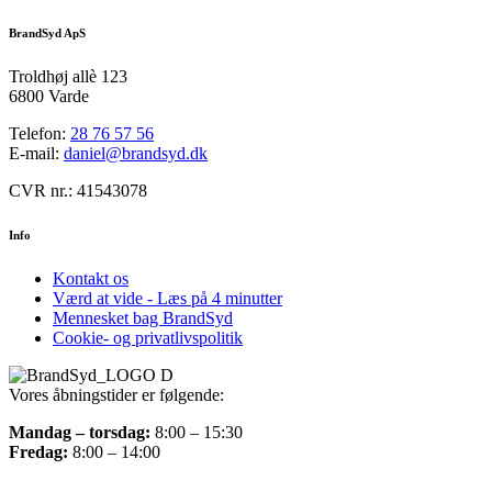
BrandSyd ApS
Troldhøj allè 123
6800 Varde
Telefon:
28 76 57 56
E-mail:
daniel@brandsyd.dk
CVR nr.: 41543078
Info
Kontakt os
Værd at vide - Læs på 4 minutter
Mennesket bag BrandSyd
Cookie- og privatlivspolitik
Vores åbningstider er følgende:
Mandag – torsdag:
8:00 – 15:30
Fredag:
8:00 – 14:00